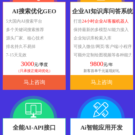
AI搜索优化GEO
企业AI知识库问答系统
5大国内AI搜索平台
打造
24小时企业AI客服机器人
多个关键词搜索推荐
保持最新的多模型AI能力接入
源头厂家、核心技术
企业知识库检索入库
排名持久不易掉
可接入微信/网页/客户端/小程序
7-15天见效
可额外定制绘图视频等各种能力
3000
9800
元/季度
元/年
（只承接正规词优化）
新客首单千元返现好礼
马上咨询
马上咨询
全能AI-API接口
Ai智能应用开发