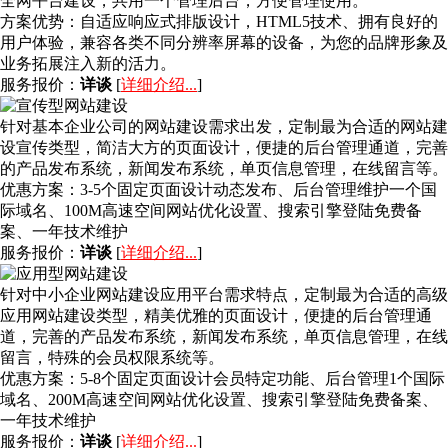
全网平台建设，共用一个管理后台，方便管理使用。
方案优势：
自适应响应式排版设计，HTML5技术、拥有良好的
用户体验，兼容各类不同分辨率屏幕的设备，为您的品牌形象及
业务拓展注入新的活力。
服务报价：
详谈
[
详细介绍...
]
针对基本企业公司的网站建设需求出发，定制最为合适的网站建
设宣传类型，简洁大方的页面设计，便捷的后台管理通道，完善
的产品发布系统，新闻发布系统，单页信息管理，在线留言等。
优惠方案：
3-5个固定页面设计动态发布、后台管理维护一个国
际域名、100M高速空间网站优化设置、搜索引擎登陆免费备
案、一年技术维护
服务报价：
详谈
[
详细介绍...
]
针对中小企业网站建设应用平台需求特点，定制最为合适的高级
应用网站建设类型，精美优雅的页面设计，便捷的后台管理通
道，完善的产品发布系统，新闻发布系统，单页信息管理，在线
留言，特殊的会员权限系统等。
优惠方案：
5-8个固定页面设计会员特定功能、后台管理1个国际
域名、200M高速空间网站优化设置、搜索引擎登陆免费备案、
一年技术维护
服务报价：
详谈
[
详细介绍...
]