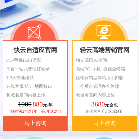
快云自适应官网
轻云高端营销官网
PC+手机H5自适应
独立源码1G空间
平台一站式管理好收录
高端PC+手机+微信全终端
1-2天快速建站
优化营销型网站页面排版
在线客服/统计/地图接口
一个后台管理多个终端
包域名空间内容上传
包域名空间内容上传
1980
880
3680
元/年
元全包
（限时买2年送1年，买3年送2年）
新客首单千元返现好礼
马上咨询
马上咨询