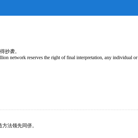
得抄袭。
lion network reserves the right of final interpretation, any individual or
造方法领先同侪。