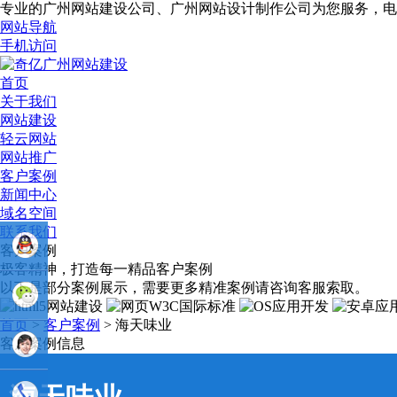
专业的广州网站建设公司、广州网站设计制作公司为您服务，电
网站导航
手机访问
首页
关于我们
网站建设
轻云网站
网站推广
客户案例
新闻中心
域名空间
联系我们
客户案例
极客精神，打造每一精品客户案例
以下是部分案例展示，需要更多精准案例请咨询客服索取。
业务
首页
>
客户案例
> 海天味业
QQ：
客户案例信息
81233044
售后Q :