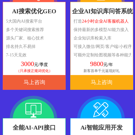
AI搜索优化GEO
企业AI知识库问答系统
5大国内AI搜索平台
打造
24小时企业AI客服机器人
多个关键词搜索推荐
保持最新的多模型AI能力接入
源头厂家、核心技术
企业知识库检索入库
排名持久不易掉
可接入微信/网页/客户端/小程序
7-15天见效
可额外定制绘图视频等各种能力
3000
9800
元/季度
元/年
（只承接正规词优化）
新客首单千元返现好礼
马上咨询
马上咨询
全能AI-API接口
Ai智能应用开发