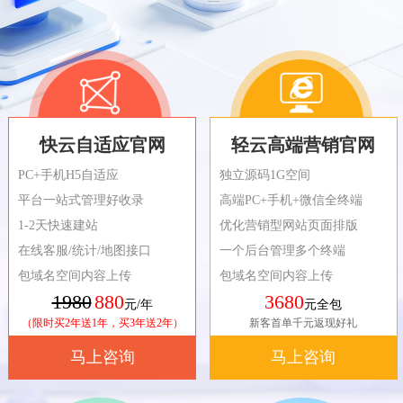
快云自适应官网
轻云高端营销官网
PC+手机H5自适应
独立源码1G空间
平台一站式管理好收录
高端PC+手机+微信全终端
1-2天快速建站
优化营销型网站页面排版
在线客服/统计/地图接口
一个后台管理多个终端
包域名空间内容上传
包域名空间内容上传
1980
880
3680
元/年
元全包
（限时买2年送1年，买3年送2年）
新客首单千元返现好礼
马上咨询
马上咨询