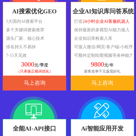
AI搜索优化GEO
企业AI知识库问答系统
5大国内AI搜索平台
打造
24小时企业AI客服机器人
多个关键词搜索推荐
保持最新的多模型AI能力接入
源头厂家、核心技术
企业知识库检索入库
排名持久不易掉
可接入微信/网页/客户端/小程序
7-15天见效
可额外定制绘图视频等各种能力
3000
9800
元/季度
元/年
（只承接正规词优化）
新客首单千元返现好礼
马上咨询
马上咨询
全能AI-API接口
Ai智能应用开发