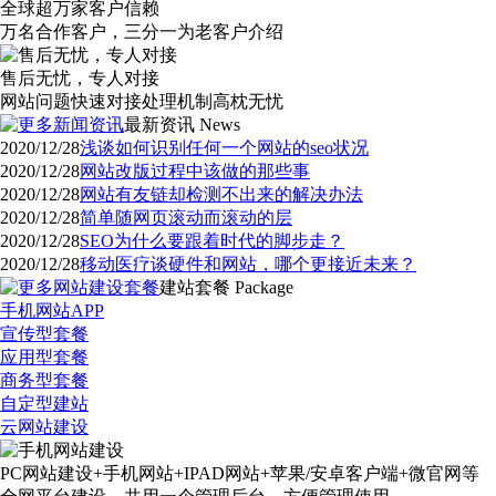
全球超万家客户信赖
万名合作客户，三分一为老客户介绍
售后无忧，专人对接
网站问题快速对接处理机制高枕无忧
最新资讯
News
2020/12/28
浅谈如何识别任何一个网站的seo状况
2020/12/28
网站改版过程中该做的那些事
2020/12/28
网站有友链却检测不出来的解决办法
2020/12/28
简单随网页滚动而滚动的层
2020/12/28
SEO为什么要跟着时代的脚步走？
2020/12/28
移动医疗谈硬件和网站，哪个更接近未来？
建站套餐
Package
手机网站APP
宣传型套餐
应用型套餐
商务型套餐
自定型建站
云网站建设
PC网站建设+手机网站+IPAD网站+苹果/安卓客户端+微官网等