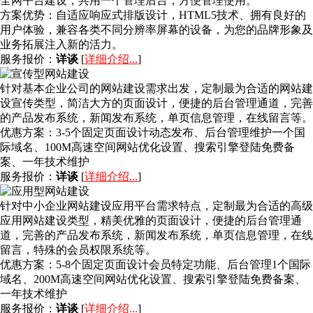
全网平台建设，共用一个管理后台，方便管理使用。
方案优势：
自适应响应式排版设计，HTML5技术、拥有良好的
用户体验，兼容各类不同分辨率屏幕的设备，为您的品牌形象及
业务拓展注入新的活力。
服务报价：
详谈
[
详细介绍...
]
针对基本企业公司的网站建设需求出发，定制最为合适的网站建
设宣传类型，简洁大方的页面设计，便捷的后台管理通道，完善
的产品发布系统，新闻发布系统，单页信息管理，在线留言等。
优惠方案：
3-5个固定页面设计动态发布、后台管理维护一个国
际域名、100M高速空间网站优化设置、搜索引擎登陆免费备
案、一年技术维护
服务报价：
详谈
[
详细介绍...
]
针对中小企业网站建设应用平台需求特点，定制最为合适的高级
应用网站建设类型，精美优雅的页面设计，便捷的后台管理通
道，完善的产品发布系统，新闻发布系统，单页信息管理，在线
留言，特殊的会员权限系统等。
优惠方案：
5-8个固定页面设计会员特定功能、后台管理1个国际
域名、200M高速空间网站优化设置、搜索引擎登陆免费备案、
一年技术维护
服务报价：
详谈
[
详细介绍...
]