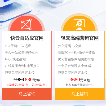
快云自适应官网
轻云高端营销官网
PC+手机H5自适应
独立源码1G空间
平台一站式管理好收录
高端PC+手机+微信全终端
1-2天快速建站
优化营销型网站页面排版
在线客服/统计/地图接口
一个后台管理多个终端
包域名空间内容上传
包域名空间内容上传
1980
880
3680
元/年
元全包
（限时买2年送1年，买3年送2年）
新客首单千元返现好礼
马上咨询
马上咨询