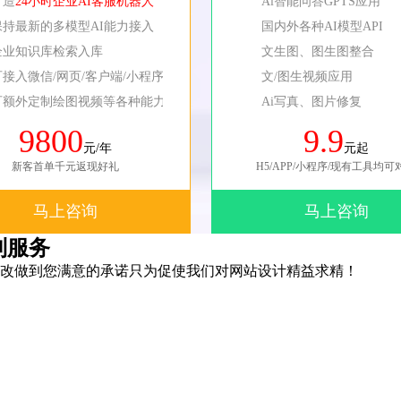
打造
24小时企业AI客服机器人
Ai智能问答GPTS应用
保持最新的多模型AI能力接入
国内外各种AI模型API
企业知识库检索入库
文生图、图生图整合
可接入微信/网页/客户端/小程序等
文/图生视频应用
可额外定制绘图视频等各种能力
Ai写真、图片修复
9800
9.9
元/年
元起
新客首单千元返现好礼
H5/APP/小程序/现有工具均可
马上咨询
马上咨询
制服务
改做到您满意的承诺只为促使我们对网站设计精益求精！