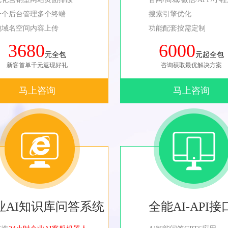
一个后台管理多个终端
搜索引擎优化
包域名空间内容上传
功能配套按需定制
3680
6000
元全包
元起全包
新客首单千元返现好礼
咨询获取最优解决方案
马上咨询
马上咨询
业AI知识库问答系统
全能AI-API接