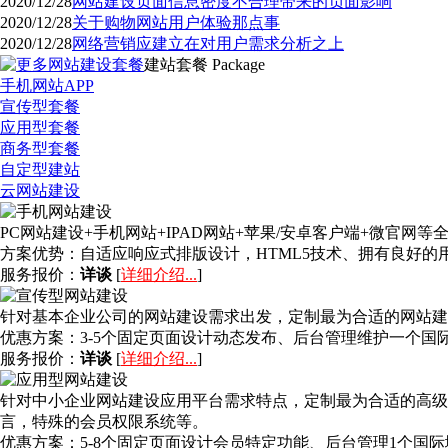
2020/12/28
网站建设页面信息密度不合理带来的负面影响
2020/12/28
关于购物网站用户体验那点事
2020/12/28
网络营销应建立在对用户需求分析之上
建站套餐
Package
手机网站APP
宣传型套餐
应用型套餐
商务型套餐
自定型建站
云网站建设
PC网站建设+手机网站+IPAD网站+苹果/安卓客户端+微官
方案优势：
自适应响应式排版设计，HTML5技术、拥有良好
服务报价：
详谈
[
详细介绍...
]
针对基本企业公司的网站建设需求出发，定制最为合适的网站建
优惠方案：
3-5个固定页面设计动态发布、后台管理维护一个国
服务报价：
详谈
[
详细介绍...
]
针对中小企业网站建设应用平台需求特点，定制最为合适的高级
言，特殊的会员权限系统等。
优惠方案：
5-8个固定页面设计会员特定功能、后台管理1个国