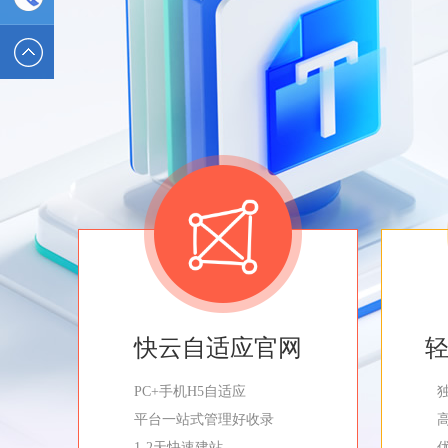
2589562336
电话 :
19928326554
快云自适应官网
PC+手机H5自适应
平台一站式管理好收录
1-2天快速建站