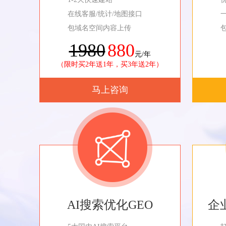
在线客服/统计/地图接口
包域名空间内容上传
1980
880
元/年
（限时买2年送1年，买3年送2年）
马上咨询
AI搜索优化GEO
企