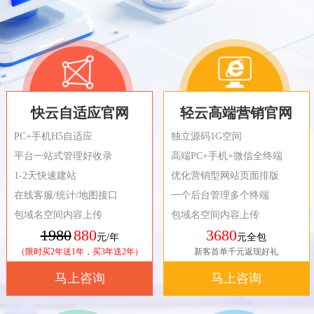
快云自适应官网
轻云高端营销官网
PC+手机H5自适应
独立源码1G空间
平台一站式管理好收录
高端PC+手机+微信全终端
1-2天快速建站
优化营销型网站页面排版
在线客服/统计/地图接口
一个后台管理多个终端
包域名空间内容上传
包域名空间内容上传
1980
880
3680
元/年
元全包
（限时买2年送1年，买3年送2年）
新客首单千元返现好礼
马上咨询
马上咨询