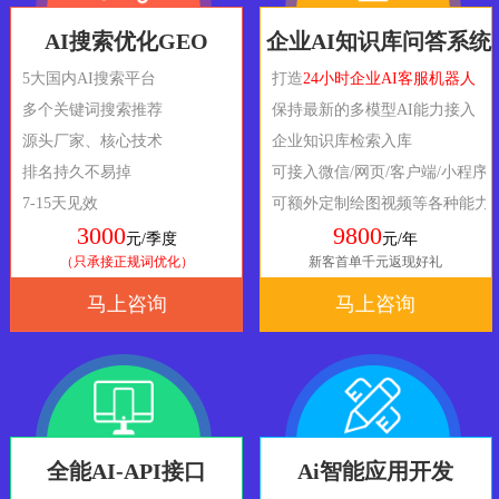
AI搜索优化GEO
企业AI知识库问答系统
5大国内AI搜索平台
打造
24小时企业AI客服机器人
多个关键词搜索推荐
保持最新的多模型AI能力接入
源头厂家、核心技术
企业知识库检索入库
排名持久不易掉
可接入微信/网页/客户端/小程序
7-15天见效
可额外定制绘图视频等各种能力
3000
9800
元/季度
元/年
（只承接正规词优化）
新客首单千元返现好礼
马上咨询
马上咨询
全能AI-API接口
Ai智能应用开发