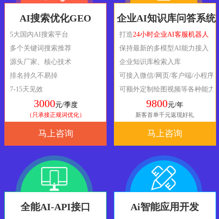
AI搜索优化GEO
企业AI知识库问答系统
5大国内AI搜索平台
打造
24小时企业AI客服机器人
多个关键词搜索推荐
保持最新的多模型AI能力接入
源头厂家、核心技术
企业知识库检索入库
排名持久不易掉
可接入微信/网页/客户端/小程序
7-15天见效
可额外定制绘图视频等各种能力
3000
9800
元/季度
元/年
（只承接正规词优化）
新客首单千元返现好礼
马上咨询
马上咨询
全能AI-API接口
Ai智能应用开发