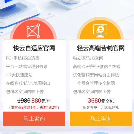
快云自适应官网
轻云高端营销官网
PC+手机H5自适应
独立源码1G空间
平台一站式管理好收录
高端PC+手机+微信全终端
1-2天快速建站
优化营销型网站页面排版
在线客服/统计/地图接口
一个后台管理多个终端
包域名空间内容上传
包域名空间内容上传
1980
880
3680
元/年
元全包
（限时买2年送1年，买3年送2年）
新客首单千元返现好礼
马上咨询
马上咨询