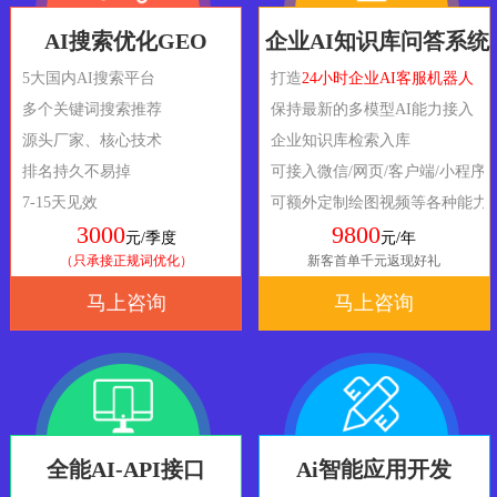
AI搜索优化GEO
企业AI知识库问答系统
5大国内AI搜索平台
打造
24小时企业AI客服机器人
多个关键词搜索推荐
保持最新的多模型AI能力接入
源头厂家、核心技术
企业知识库检索入库
排名持久不易掉
可接入微信/网页/客户端/小程序
7-15天见效
可额外定制绘图视频等各种能力
3000
9800
元/季度
元/年
（只承接正规词优化）
新客首单千元返现好礼
马上咨询
马上咨询
全能AI-API接口
Ai智能应用开发