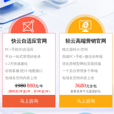
快云自适应官网
轻云高端营销官网
PC+手机H5自适应
独立源码1G空间
平台一站式管理好收录
高端PC+手机+微信全终端
1-2天快速建站
优化营销型网站页面排版
在线客服/统计/地图接口
一个后台管理多个终端
包域名空间内容上传
包域名空间内容上传
1980
880
3680
元/年
元全包
（限时买2年送1年，买3年送2年）
新客首单千元返现好礼
马上咨询
马上咨询