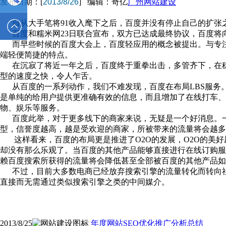
发布日期：[
2013/8/26
] 编辑：奇亿
广州网站建设
自从大手笔将91收入麾下之后，百度并没有停止自己的扩张
2589562336
电话 :
百度和糯米网23日联合宣布，双方已达成最终协议，百度将向人
而早些时候的百度大会上，百度轻应用的概念被提出。与专注于
19928326554
端轻便简捷的特点。
在沉寂了将近一年之后，百度终于重拳出击，多管齐下，在稳
型的速度之快，令人乍舌。
从百度的一系列动作，我们不难发现，百度在布局LBS服务
是单纯的给用户提供更准确有效的信息，而且增加了在线打车
物、娱乐等服务。
百度此举，对于更多线下的商家来说，无疑是一个好消息。一
型，信誉度越高，越是受欢迎的商家，所被带来的流量将会越多
这样看来，百度的布局更是推进了O2O的发展，O2O的美好
却没有那么乐观了。当百度的其他产品能够直接进行在线订购服
赖百度搜索所获得的流量将会降低甚至全部被百度的其他产品如
不过，目前大多数电商已经放弃搜索引擎的流量转化而转向社
直接而无需通过类似搜索引擎之类的中间媒介。
2013/8/25
年度网站SEO优化推广分析总结