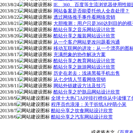
2013/8/24
IE、360、百度等主流浏览器使用性能
2013/8/23
网站备案是否能委托他人全盘处理？
2013/8/22
透过网络推手事件看网络营销
2013/8/21
大胆推测：用户只是360达到目的的棋
2013/8/12
酷站分享之音乐网站设计欣赏
2013/8/20
酷站分享之服装网站设计欣赏
2013/8/19
从一个客户网站更改问题看沟通
2013/8/18
移动互联网的进攻：从一个漂亮的图
2013/8/17
充满想象的协作解决方案
2013/8/16
酷站分享之教育网站设计欣赏
2013/8/15
酷站分享之旅游网站设计欣赏
2013/8/14
历史在老去：浅谈黑莓手机出售
2013/8/13
从七夕情人节看网络营销
2013/8/11
网站外链建设方法及技巧
2013/8/10
酷站分享之护肤品网站设计欣赏
2013/8/9
全球十大热门APP排行榜你从中读懂了
2013/8/8
程序员也浪漫：关于折纸APP萌小呆
2013/8/7
酷站分享之饮食网站设计欣赏
2013/8/6
酷站分享之汽车网站设计欣赏
或者将本文《
百度布