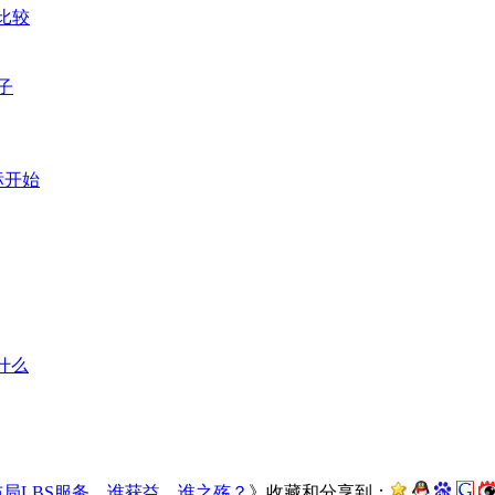
比较
子
标开始
什么
局LBS服务，谁获益，谁之殇？
》收藏和分享到：