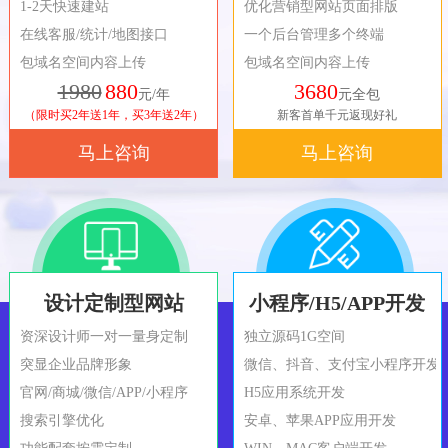
1-2天快速建站
优化营销型网站页面排版
在线客服/统计/地图接口
一个后台管理多个终端
包域名空间内容上传
包域名空间内容上传
1980
880
3680
元/年
元全包
（限时买2年送1年，买3年送2年）
新客首单千元返现好礼
马上咨询
马上咨询
设计定制型网站
小程序/H5/APP开发
资深设计师一对一量身定制
独立源码1G空间
突显企业品牌形象
微信、抖音、支付宝小程序开发
官网/商城/微信/APP/小程序
H5应用系统开发
搜索引擎优化
安卓、苹果APP应用开发