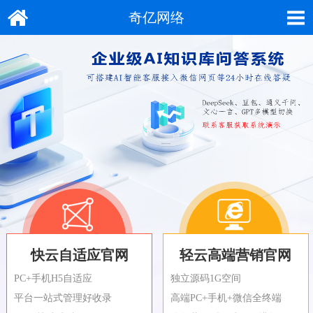
奇亿网络
快云自适应官网
轻云高端营销官网
PC+手机H5自适应
独立源码1G空间
平台一站式管理好收录
高端PC+手机+微信全终端