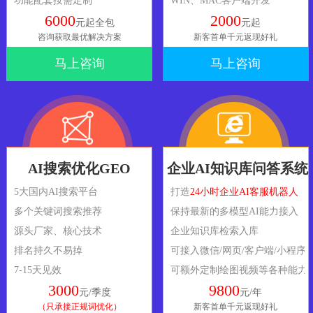
功能配套按需定制
WIN、MAC客户端开发
6000
2000
元起全包
元起
咨询获取最优解决方案
新客首单千元返现好礼
马上咨询
马上咨询
AI搜索优化GEO
企业AI知识库问答系统
5大国内AI搜索平台
打造
24小时企业AI客服机器人
多个关键词搜索推荐
保持最新的多模型AI能力接入
源头厂家、核心技术
企业知识库检索入库
排名持久不易掉
可接入微信/网页/客户端/小程序
7-15天见效
可额外定制绘图视频等各种能力
3000
9800
元/季度
元/年
（只承接正规词优化）
新客首单千元返现好礼