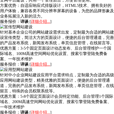
全网平台建设，共用一个管理后台，方便管理使用。
方案优势：
自适应响应式排版设计，HTML5技术、拥有良好的
用户体验，兼容各类不同分辨率屏幕的设备，为您的品牌形象及
业务拓展注入新的活力。
服务报价：
详谈
[
详细介绍...
]
针对基本企业公司的网站建设需求出发，定制最为合适的网站建
设宣传类型，简洁大方的页面设计，便捷的后台管理通道，完善
的产品发布系统，新闻发布系统，单页信息管理，在线留言等。
优惠方案：
3-5个固定页面设计动态发布、后台管理维护一个国
际域名、100M高速空间网站优化设置、搜索引擎登陆免费备
案、一年技术维护
服务报价：
详谈
[
详细介绍...
]
针对中小企业网站建设应用平台需求特点，定制最为合适的高级
应用网站建设类型，精美优雅的页面设计，便捷的后台管理通
道，完善的产品发布系统，新闻发布系统，单页信息管理，在线
留言，特殊的会员权限系统等。
优惠方案：
5-8个固定页面设计会员特定功能、后台管理1个国际
域名、200M高速空间网站优化设置、搜索引擎登陆免费备案、
一年技术维护
服务报价：
详谈
[
详细介绍...
]