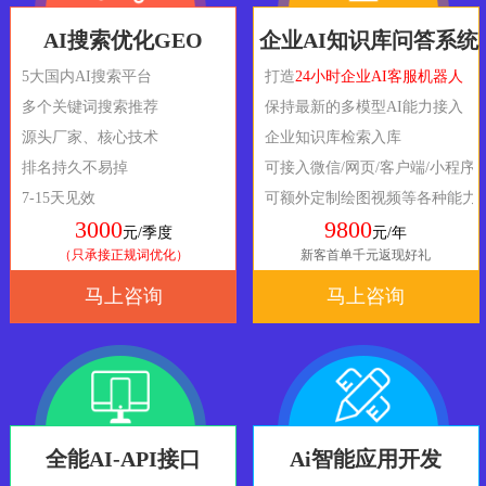
AI搜索优化GEO
企业AI知识库问答系统
5大国内AI搜索平台
打造
24小时企业AI客服机器人
多个关键词搜索推荐
保持最新的多模型AI能力接入
源头厂家、核心技术
企业知识库检索入库
排名持久不易掉
可接入微信/网页/客户端/小程序
7-15天见效
可额外定制绘图视频等各种能力
3000
9800
元/季度
元/年
（只承接正规词优化）
新客首单千元返现好礼
马上咨询
马上咨询
全能AI-API接口
Ai智能应用开发