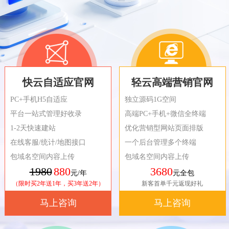
快云自适应官网
轻云高端营销官网
PC+手机H5自适应
独立源码1G空间
平台一站式管理好收录
高端PC+手机+微信全终端
1-2天快速建站
优化营销型网站页面排版
在线客服/统计/地图接口
一个后台管理多个终端
包域名空间内容上传
包域名空间内容上传
1980
880
3680
元/年
元全包
（限时买2年送1年，买3年送2年）
新客首单千元返现好礼
马上咨询
马上咨询