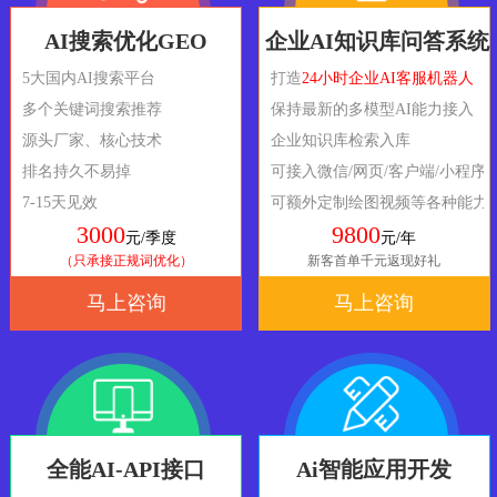
AI搜索优化GEO
企业AI知识库问答系统
5大国内AI搜索平台
打造
24小时企业AI客服机器人
多个关键词搜索推荐
保持最新的多模型AI能力接入
源头厂家、核心技术
企业知识库检索入库
排名持久不易掉
可接入微信/网页/客户端/小程序
7-15天见效
可额外定制绘图视频等各种能力
3000
9800
元/季度
元/年
（只承接正规词优化）
新客首单千元返现好礼
马上咨询
马上咨询
全能AI-API接口
Ai智能应用开发