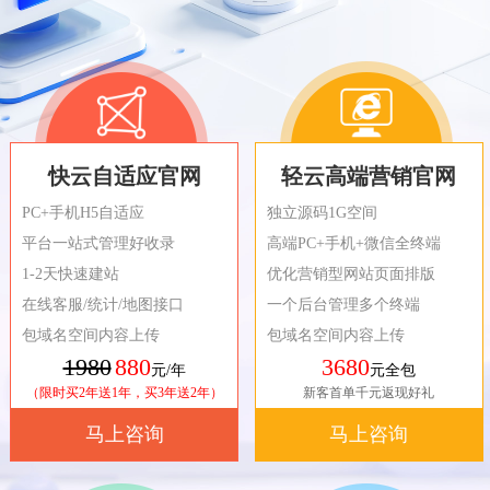
快云自适应官网
轻云高端营销官网
PC+手机H5自适应
独立源码1G空间
平台一站式管理好收录
高端PC+手机+微信全终端
1-2天快速建站
优化营销型网站页面排版
在线客服/统计/地图接口
一个后台管理多个终端
包域名空间内容上传
包域名空间内容上传
1980
880
3680
元/年
元全包
（限时买2年送1年，买3年送2年）
新客首单千元返现好礼
马上咨询
马上咨询