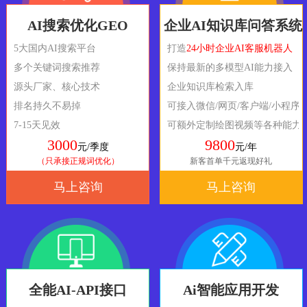
AI搜索优化GEO
企业AI知识库问答系统
5大国内AI搜索平台
打造
24小时企业AI客服机器人
多个关键词搜索推荐
保持最新的多模型AI能力接入
源头厂家、核心技术
企业知识库检索入库
排名持久不易掉
可接入微信/网页/客户端/小程序
7-15天见效
可额外定制绘图视频等各种能力
3000
9800
元/季度
元/年
（只承接正规词优化）
新客首单千元返现好礼
马上咨询
马上咨询
全能AI-API接口
Ai智能应用开发