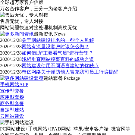
全球超万家客户信赖
万名合作客户，三分一为老客户介绍
售后无忧，专人对接
网站问题快速对接处理机制高枕无忧
最新资讯
News
2020/12/28
关于网站建设排名的一些个人见解
2020/12/28
网站有流量没客户时该怎么做？
2020/12/28
如何借助“主要看气质”进行营销？
2020/12/28
浅析垂直网站糗事百科的成功之道
2020/12/28
网站建设使用不同语言建站的优缺点
2020/12/28
奇亿网络关于谨防他人冒充我司员工行骗提醒
建站套餐
Package
手机网站APP
宣传型套餐
应用型套餐
商务型套餐
自定型建站
云网站建设
PC网站建设+手机网站+IPAD网站+苹果/安卓客户端+微官网等