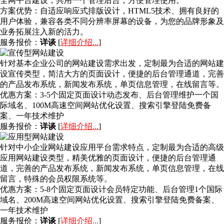
全网平台建设，共用一个管理后台，方便管理使用。
方案优势：
自适应响应式排版设计，HTML5技术、拥有良好的
用户体验，兼容各类不同分辨率屏幕的设备，为您的品牌形象及
业务拓展注入新的活力。
服务报价：
详谈
[
详细介绍...
]
针对基本企业公司的网站建设需求出发，定制最为合适的网站建
设宣传类型，简洁大方的页面设计，便捷的后台管理通道，完善
的产品发布系统，新闻发布系统，单页信息管理，在线留言等。
优惠方案：
3-5个固定页面设计动态发布、后台管理维护一个国
际域名、100M高速空间网站优化设置、搜索引擎登陆免费备
案、一年技术维护
服务报价：
详谈
[
详细介绍...
]
针对中小企业网站建设应用平台需求特点，定制最为合适的高级
应用网站建设类型，精美优雅的页面设计，便捷的后台管理通
道，完善的产品发布系统，新闻发布系统，单页信息管理，在线
留言，特殊的会员权限系统等。
优惠方案：
5-8个固定页面设计会员特定功能、后台管理1个国际
域名、200M高速空间网站优化设置、搜索引擎登陆免费备案、
一年技术维护
服务报价：
详谈
[
详细介绍...
]