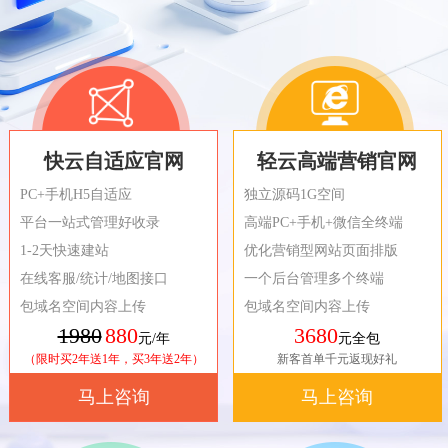
快云自适应官网
轻云高端营销官网
PC+手机H5自适应
独立源码1G空间
平台一站式管理好收录
高端PC+手机+微信全终端
1-2天快速建站
优化营销型网站页面排版
在线客服/统计/地图接口
一个后台管理多个终端
包域名空间内容上传
包域名空间内容上传
1980
880
3680
元/年
元全包
（限时买2年送1年，买3年送2年）
新客首单千元返现好礼
马上咨询
马上咨询