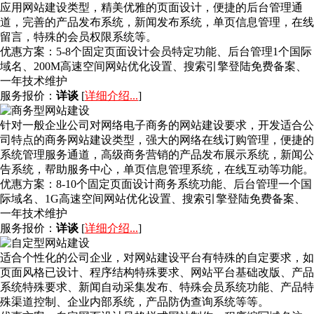
应用网站建设类型，精美优雅的页面设计，便捷的后台管理通
道，完善的产品发布系统，新闻发布系统，单页信息管理，在线
留言，特殊的会员权限系统等。
优惠方案：
5-8个固定页面设计会员特定功能、后台管理1个国际
域名、200M高速空间网站优化设置、搜索引擎登陆免费备案、
一年技术维护
服务报价：
详谈
[
详细介绍...
]
针对一般企业公司对网络电子商务的网站建设要求，开发适合公
司特点的商务网站建设类型，强大的网络在线订购管理，便捷的
系统管理服务通道，高级商务营销的产品发布展示系统，新闻公
告系统，帮助服务中心，单页信息管理系统，在线互动等功能。
优惠方案：
8-10个固定页面设计商务系统功能、后台管理一个国
际域名、1G高速空间网站优化设置、搜索引擎登陆免费备案、
一年技术维护
服务报价：
详谈
[
详细介绍...
]
适合个性化的公司企业，对网站建设平台有特殊的自定要求，如
页面风格已设计、程序结构特殊要求、网站平台基础改版、产品
系统特殊要求、新闻自动采集发布、特殊会员系统功能、产品特
殊渠道控制、企业内部系统，产品防伪查询系统等等。