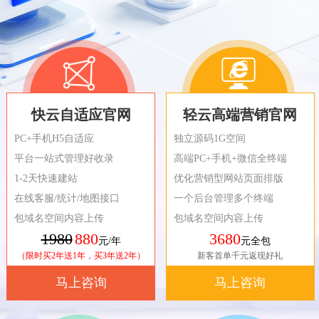
快云自适应官网
轻云高端营销官网
PC+手机H5自适应
独立源码1G空间
平台一站式管理好收录
高端PC+手机+微信全终端
1-2天快速建站
优化营销型网站页面排版
在线客服/统计/地图接口
一个后台管理多个终端
包域名空间内容上传
包域名空间内容上传
1980
880
3680
元/年
元全包
（限时买2年送1年，买3年送2年）
新客首单千元返现好礼
马上咨询
马上咨询