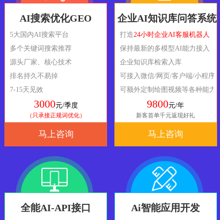
AI搜索优化GEO
企业AI知识库问答系统
5大国内AI搜索平台
打造
24小时企业AI客服机器人
多个关键词搜索推荐
保持最新的多模型AI能力接入
源头厂家、核心技术
企业知识库检索入库
排名持久不易掉
可接入微信/网页/客户端/小程序
7-15天见效
可额外定制绘图视频等各种能力
3000
9800
元/季度
元/年
（只承接正规词优化）
新客首单千元返现好礼
马上咨询
马上咨询
全能AI-API接口
Ai智能应用开发