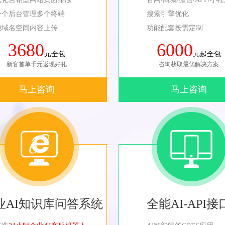
一个后台管理多个终端
搜索引擎优化
包域名空间内容上传
功能配套按需定制
3680
6000
元全包
元起全包
新客首单千元返现好礼
咨询获取最优解决方案
马上咨询
马上咨询
业AI知识库问答系统
全能AI-API接