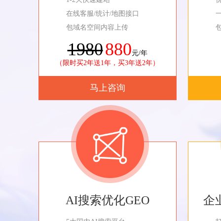
在线客服/统计/地图接口
包域名空间内容上传
1980
880
元/年
（限时买2年送1年，买3年送2年）
马上咨询
AI搜索优化GEO
企