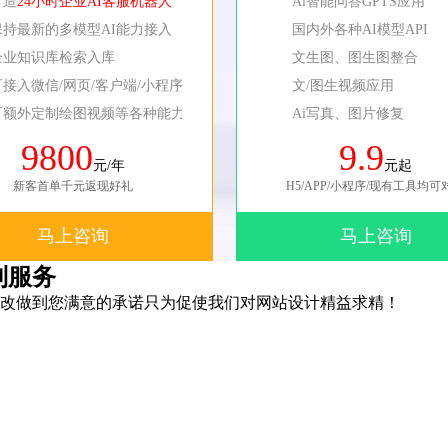
打造
24小时企业AI客服机器人
Ai智能问答GPTS应用
保持最新的多模型AI能力接入
国内外各种AI模型API
企业知识库检索入库
文生图、图生图整合
可接入微信/网页/客户端/小程序等
文/图生视频应用
可额外定制绘图视频等各种能力
Ai写真、图片修复
9800
9.9
元/年
元起
新客首单千元返现好礼
H5/APP/小程序/现有工具均可
马上咨询
马上咨询
制服务
改做到您满意的承诺只为促使我们对网站设计精益求精！