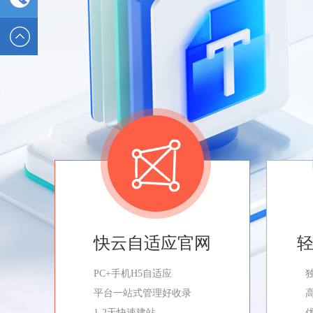
2589562336
电话 :
19928326554
快云自适应官网
PC+手机H5自适应
平台一站式管理好收录
1-2天快速建站