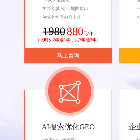
在线客服/统计/地图接口
包域名空间内容上传
1980
880
元/年
（限时买2年送1年，买3年送2年）
马上咨询
AI搜索优化GEO
企