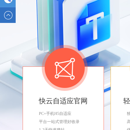
2589562336
电话 :
19928326554
快云自适应官网
PC+手机H5自适应
平台一站式管理好收录
1-2天快速建站