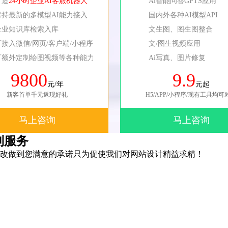
打造
24小时企业AI客服机器人
Ai智能问答GPTS应用
保持最新的多模型AI能力接入
国内外各种AI模型API
企业知识库检索入库
文生图、图生图整合
可接入微信/网页/客户端/小程序等
文/图生视频应用
可额外定制绘图视频等各种能力
Ai写真、图片修复
9800
9.9
元/年
元起
新客首单千元返现好礼
H5/APP/小程序/现有工具均可
马上咨询
马上咨询
制服务
改做到您满意的承诺只为促使我们对网站设计精益求精！