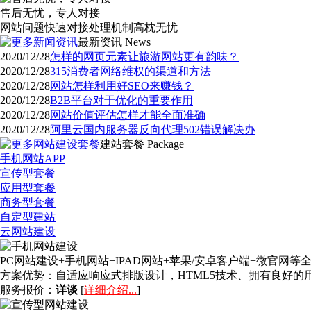
售后无忧，专人对接
网站问题快速对接处理机制高枕无忧
最新资讯
News
2020/12/28
怎样的网页元素让旅游网站更有韵味？
2020/12/28
315消费者网络维权的渠道和方法
2020/12/28
网站怎样利用好SEO来赚钱？
2020/12/28
B2B平台对于优化的重要作用
2020/12/28
网站价值评估怎样才能全面准确
2020/12/28
阿里云国内服务器反向代理502错误解决办
建站套餐
Package
手机网站APP
宣传型套餐
应用型套餐
商务型套餐
自定型建站
云网站建设
PC网站建设+手机网站+IPAD网站+苹果/安卓客户端+微官
方案优势：
自适应响应式排版设计，HTML5技术、拥有良好
服务报价：
详谈
[
详细介绍...
]