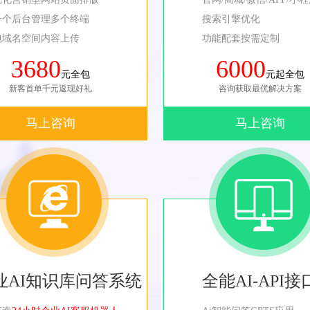
一个后台管理多个终端
搜索引擎优化
包域名空间内容上传
功能配套按需定制
3680
6000
元全包
元起全包
新客首单千元返现好礼
咨询获取最优解决方案
马上咨询
马上咨询
业AI知识库问答系统
全能AI-API接