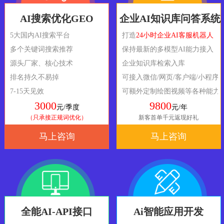
AI搜索优化GEO
企业AI知识库问答系统
5大国内AI搜索平台
打造
24小时企业AI客服机器人
多个关键词搜索推荐
保持最新的多模型AI能力接入
源头厂家、核心技术
企业知识库检索入库
排名持久不易掉
可接入微信/网页/客户端/小程序
7-15天见效
可额外定制绘图视频等各种能力
3000
9800
元/季度
元/年
（只承接正规词优化）
新客首单千元返现好礼
马上咨询
马上咨询
全能AI-API接口
Ai智能应用开发