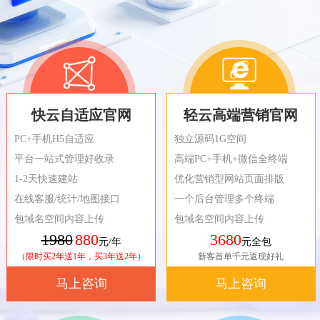
快云自适应官网
轻云高端营销官网
PC+手机H5自适应
独立源码1G空间
平台一站式管理好收录
高端PC+手机+微信全终端
1-2天快速建站
优化营销型网站页面排版
在线客服/统计/地图接口
一个后台管理多个终端
包域名空间内容上传
包域名空间内容上传
1980
880
3680
元/年
元全包
（限时买2年送1年，买3年送2年）
新客首单千元返现好礼
马上咨询
马上咨询