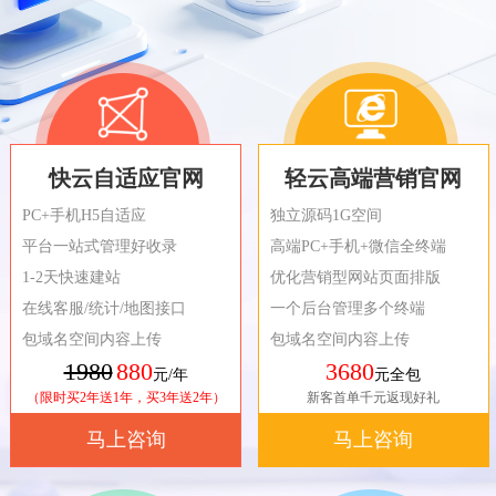
快云自适应官网
轻云高端营销官网
PC+手机H5自适应
独立源码1G空间
平台一站式管理好收录
高端PC+手机+微信全终端
1-2天快速建站
优化营销型网站页面排版
在线客服/统计/地图接口
一个后台管理多个终端
包域名空间内容上传
包域名空间内容上传
1980
880
3680
元/年
元全包
（限时买2年送1年，买3年送2年）
新客首单千元返现好礼
马上咨询
马上咨询