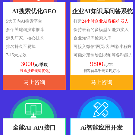
AI搜索优化GEO
企业AI知识库问答系统
5大国内AI搜索平台
打造
24小时企业AI客服机器人
多个关键词搜索推荐
保持最新的多模型AI能力接入
源头厂家、核心技术
企业知识库检索入库
排名持久不易掉
可接入微信/网页/客户端/小程序
7-15天见效
可额外定制绘图视频等各种能力
3000
9800
元/季度
元/年
（只承接正规词优化）
新客首单千元返现好礼
马上咨询
马上咨询
全能AI-API接口
Ai智能应用开发