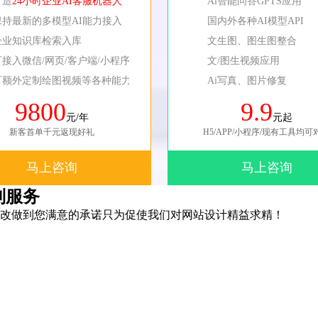
打造
24小时企业AI客服机器人
Ai智能问答GPTS应用
保持最新的多模型AI能力接入
国内外各种AI模型API
企业知识库检索入库
文生图、图生图整合
可接入微信/网页/客户端/小程序等
文/图生视频应用
可额外定制绘图视频等各种能力
Ai写真、图片修复
9800
9.9
元/年
元起
新客首单千元返现好礼
H5/APP/小程序/现有工具均可
马上咨询
马上咨询
制服务
改做到您满意的承诺只为促使我们对网站设计精益求精！