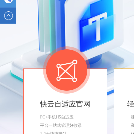
2589562336
电话 :
19928326554
快云自适应官网
PC+手机H5自适应
平台一站式管理好收录
1-2天快速建站