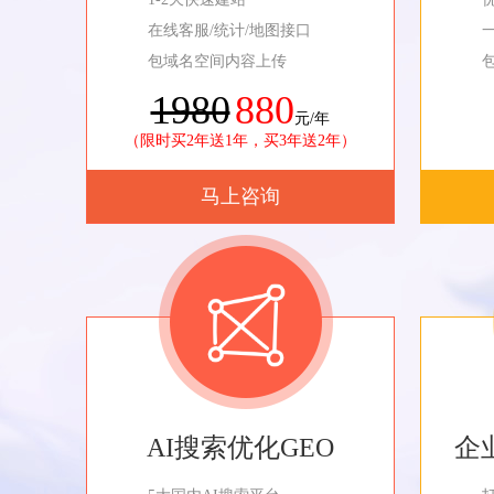
在线客服/统计/地图接口
包域名空间内容上传
1980
880
元/年
（限时买2年送1年，买3年送2年）
马上咨询
AI搜索优化GEO
企