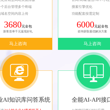
一个后台管理多个终端
搜索引擎优化
包域名空间内容上传
功能配套按需定制
3680
6000
元全包
元起全包
新客首单千元返现好礼
咨询获取最优解决方案
马上咨询
马上咨询
业AI知识库问答系统
全能AI-API接