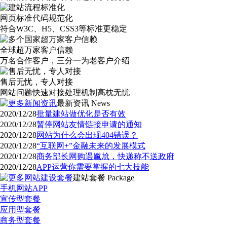
网页标准代码规范化
符合W3C、H5、CSS3等标准更稳定
全球超万家客户信赖
万名合作客户，三分一为老客户介绍
售后无忧，专人对接
网站问题快速对接处理机制高枕无忧
最新资讯
News
2020/12/28
批量建站做优化是否有效
2020/12/28
暂停网站友情链接申请的通知
2020/12/28
网站为什么会出现404错误？
2020/12/28
“互联网+”金融未来的发展模式
2020/12/28
商务部长网购遇尴尬，快递称不送政府
2020/12/28
APP运营你需要掌握的七大技能
建站套餐
Package
手机网站APP
宣传型套餐
应用型套餐
商务型套餐