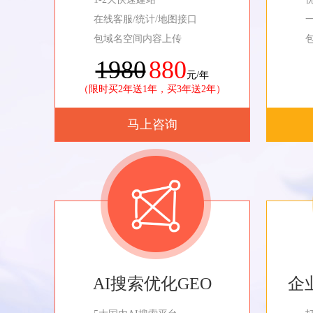
在线客服/统计/地图接口
包域名空间内容上传
1980
880
元/年
（限时买2年送1年，买3年送2年）
马上咨询
AI搜索优化GEO
企