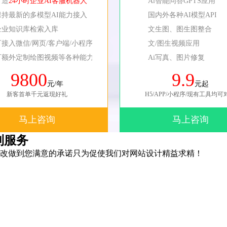
打造
24小时企业AI客服机器人
Ai智能问答GPTS应用
保持最新的多模型AI能力接入
国内外各种AI模型API
企业知识库检索入库
文生图、图生图整合
可接入微信/网页/客户端/小程序等
文/图生视频应用
可额外定制绘图视频等各种能力
Ai写真、图片修复
9800
9.9
元/年
元起
新客首单千元返现好礼
H5/APP/小程序/现有工具均可
马上咨询
马上咨询
制服务
改做到您满意的承诺只为促使我们对网站设计精益求精！