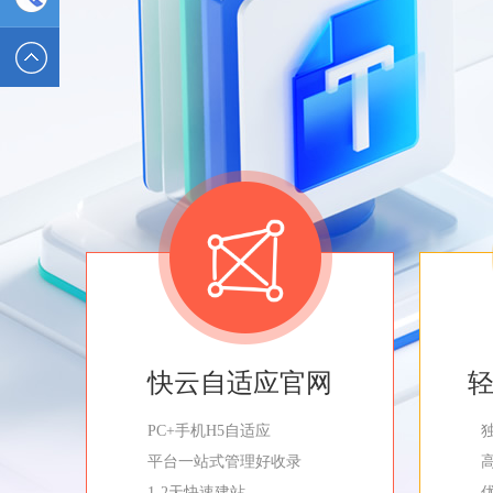
2589562336
电话 :
19928326554
快云自适应官网
PC+手机H5自适应
平台一站式管理好收录
1-2天快速建站