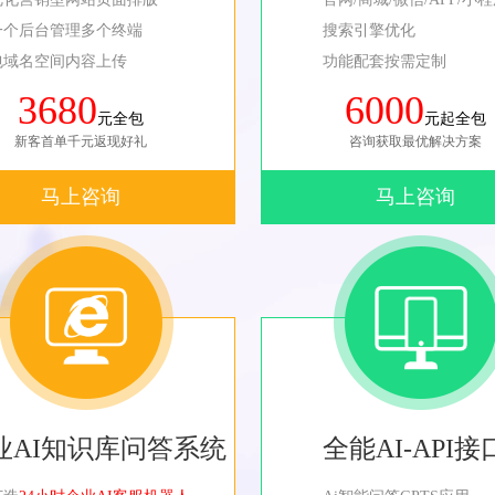
一个后台管理多个终端
搜索引擎优化
包域名空间内容上传
功能配套按需定制
3680
6000
元全包
元起全包
新客首单千元返现好礼
咨询获取最优解决方案
马上咨询
马上咨询
业AI知识库问答系统
全能AI-API接