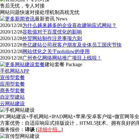
售后无忧，专人对接
网站问题快速对接处理机制高枕无忧
最新资讯
News
2020/12/28
为什么越来越多的企业喜欢建响应式网站？
2020/12/28
谷歌值对于百度优化的影响
2020/12/28
外贸网站制作注意事项六则
2020/12/28
奇亿建站公司祝客户朋友及全体员工国庆节快
2020/12/28
网站优化之关于nofollow的使用
2020/12/28
广州奇亿网络网站推广项目上线啦！
建站套餐
Package
手机网站APP
宣传型套餐
应用型套餐
商务型套餐
自定型建站
云网站建设
PC网站建设+手机网站+IPAD网站+苹果/安卓客户端+微官
方案优势：
自适应响应式排版设计，HTML5技术、拥有良好
服务报价：
详谈
[
详细介绍...
]