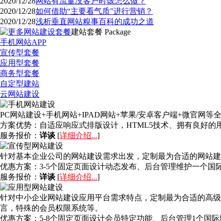
2020/12/28
网站有流量没客户时该怎么做？
2020/12/28
如何借助“主要看气质”进行营销？
2020/12/28
浅析垂直网站糗事百科的成功之道
建站套餐
Package
手机网站APP
宣传型套餐
应用型套餐
商务型套餐
自定型建站
云网站建设
PC网站建设+手机网站+IPAD网站+苹果/安卓客户端+微官
方案优势：
自适应响应式排版设计，HTML5技术、拥有良好
服务报价：
详谈
[
详细介绍...
]
针对基本企业公司的网站建设需求出发，定制最为合适的网站建
优惠方案：
3-5个固定页面设计动态发布、后台管理维护一个国
服务报价：
详谈
[
详细介绍...
]
针对中小企业网站建设应用平台需求特点，定制最为合适的高级
言，特殊的会员权限系统等。
优惠方案：
5-8个固定页面设计会员特定功能、后台管理1个国