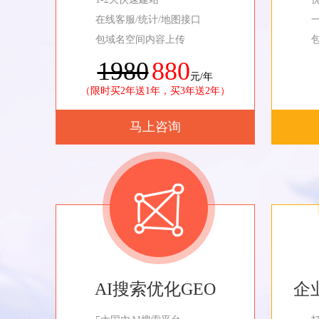
在线客服/统计/地图接口
包域名空间内容上传
1980
880
元/年
（限时买2年送1年，买3年送2年）
马上咨询
AI搜索优化GEO
企