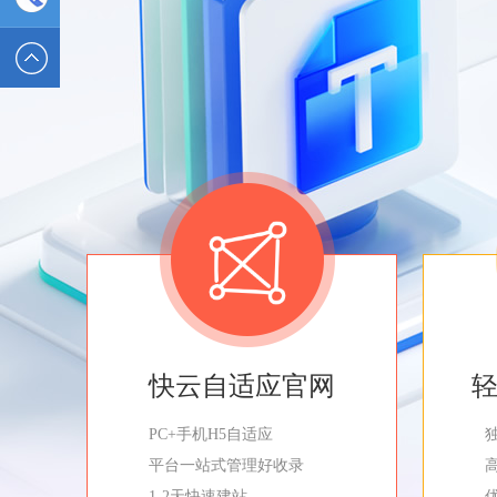
2589562336
电话 :
19928326554
快云自适应官网
PC+手机H5自适应
平台一站式管理好收录
1-2天快速建站