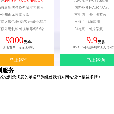
打造
24小时企业AI客服机器人
Ai智能问答GPTS应用
保持最新的多模型AI能力接入
国内外各种AI模型API
企业知识库检索入库
文生图、图生图整合
可接入微信/网页/客户端/小程序等
文/图生视频应用
可额外定制绘图视频等各种能力
Ai写真、图片修复
9800
9.9
元/年
元起
新客首单千元返现好礼
H5/APP/小程序/现有工具均可
马上咨询
马上咨询
制服务
改做到您满意的承诺只为促使我们对网站设计精益求精！