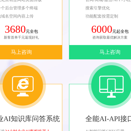
一个后台管理多个终端
搜索引擎优化
包域名空间内容上传
功能配套按需定制
3680
6000
元全包
元起全包
新客首单千元返现好礼
咨询获取最优解决方案
马上咨询
马上咨询
业AI知识库问答系统
全能AI-API接