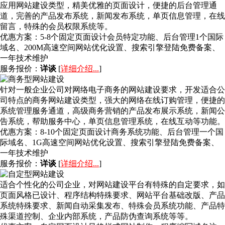
应用网站建设类型，精美优雅的页面设计，便捷的后台管理通
道，完善的产品发布系统，新闻发布系统，单页信息管理，在线
留言，特殊的会员权限系统等。
优惠方案：
5-8个固定页面设计会员特定功能、后台管理1个国际
域名、200M高速空间网站优化设置、搜索引擎登陆免费备案、
一年技术维护
服务报价：
详谈
[
详细介绍...
]
针对一般企业公司对网络电子商务的网站建设要求，开发适合公
司特点的商务网站建设类型，强大的网络在线订购管理，便捷的
系统管理服务通道，高级商务营销的产品发布展示系统，新闻公
告系统，帮助服务中心，单页信息管理系统，在线互动等功能。
优惠方案：
8-10个固定页面设计商务系统功能、后台管理一个国
际域名、1G高速空间网站优化设置、搜索引擎登陆免费备案、
一年技术维护
服务报价：
详谈
[
详细介绍...
]
适合个性化的公司企业，对网站建设平台有特殊的自定要求，如
页面风格已设计、程序结构特殊要求、网站平台基础改版、产品
系统特殊要求、新闻自动采集发布、特殊会员系统功能、产品特
殊渠道控制、企业内部系统，产品防伪查询系统等等。