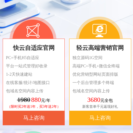
快云自适应官网
轻云高端营销官网
PC+手机H5自适应
独立源码1G空间
平台一站式管理好收录
高端PC+手机+微信全终端
1-2天快速建站
优化营销型网站页面排版
在线客服/统计/地图接口
一个后台管理多个终端
包域名空间内容上传
包域名空间内容上传
1980
880
3680
元/年
元全包
（限时买2年送1年，买3年送2年）
新客首单千元返现好礼
马上咨询
马上咨询