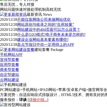
售后无忧，专人对接
网站问题快速对接处理机制高枕无忧
最新资讯
News
2020/12/28
不能仅靠网络公司来做网站优化
2020/12/28
网站原创与收录之间的“生死较量”
2020/12/28
网站建设中的404页面可以怎么设置？
2020/12/28
什么是O2O模式?电子商务未来是怎样的?
2020/12/28
建设企业网站基本要素有哪些?
2020/12/28
盘点节假日中你一定用得上的APP
建站套餐
Package
手机网站APP
宣传型套餐
应用型套餐
商务型套餐
自定型建站
云网站建设
PC网站建设+手机网站+IPAD网站+苹果/安卓客户端+微官
方案优势：
自适应响应式排版设计，HTML5技术、拥有良好
服务报价：
详谈
[
详细介绍...
]