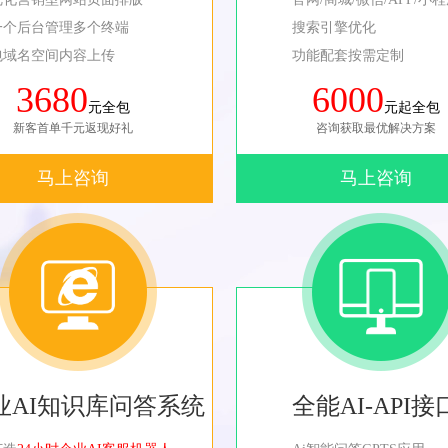
一个后台管理多个终端
搜索引擎优化
包域名空间内容上传
功能配套按需定制
3680
6000
元全包
元起全包
新客首单千元返现好礼
咨询获取最优解决方案
马上咨询
马上咨询
业AI知识库问答系统
全能AI-API接