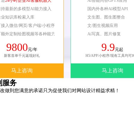
打造
24小时企业AI客服机器人
Ai智能问答GPTS应用
保持最新的多模型AI能力接入
国内外各种AI模型API
企业知识库检索入库
文生图、图生图整合
可接入微信/网页/客户端/小程序等
文/图生视频应用
可额外定制绘图视频等各种能力
Ai写真、图片修复
9800
9.9
元/年
元起
新客首单千元返现好礼
H5/APP/小程序/现有工具均可
马上咨询
马上咨询
制服务
改做到您满意的承诺只为促使我们对网站设计精益求精！