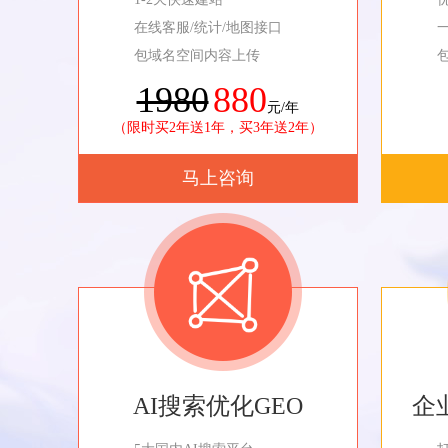
在线客服/统计/地图接口
包域名空间内容上传
1980
880
元/年
（限时买2年送1年，买3年送2年）
马上咨询
AI搜索优化GEO
企