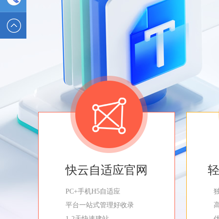
2589562336
电话 :
19928326554
快云自适应官网
PC+手机H5自适应
平台一站式管理好收录
1-2天快速建站