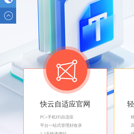
2589562336
电话 :
19928326554
快云自适应官网
PC+手机H5自适应
平台一站式管理好收录
1-2天快速建站