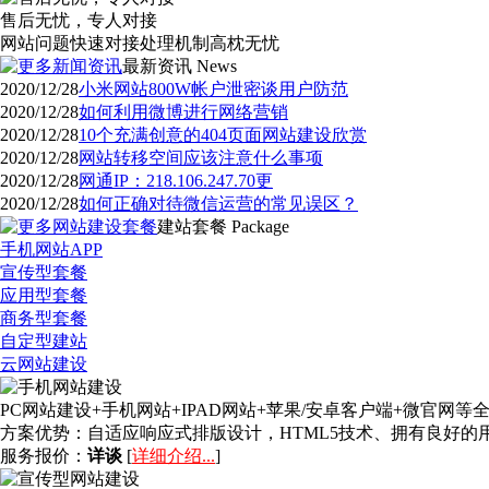
售后无忧，专人对接
网站问题快速对接处理机制高枕无忧
最新资讯
News
2020/12/28
小米网站800W帐户泄密谈用户防范
2020/12/28
如何利用微博进行网络营销
2020/12/28
10个充满创意的404页面网站建设欣赏
2020/12/28
网站转移空间应该注意什么事项
2020/12/28
网通IP：218.106.247.70更
2020/12/28
如何正确对待微信运营的常见误区？
建站套餐
Package
手机网站APP
宣传型套餐
应用型套餐
商务型套餐
自定型建站
云网站建设
PC网站建设+手机网站+IPAD网站+苹果/安卓客户端+微官
方案优势：
自适应响应式排版设计，HTML5技术、拥有良好
服务报价：
详谈
[
详细介绍...
]