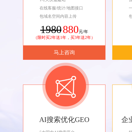
在线客服/统计/地图接口
包域名空间内容上传
1980
880
元/年
（限时买2年送1年，买3年送2年）
马上咨询
AI搜索优化GEO
企