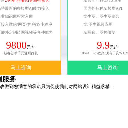
打造
24小时企业AI客服机器人
Ai智能问答GPTS应用
保持最新的多模型AI能力接入
国内外各种AI模型API
企业知识库检索入库
文生图、图生图整合
可接入微信/网页/客户端/小程序等
文/图生视频应用
可额外定制绘图视频等各种能力
Ai写真、图片修复
9800
9.9
元/年
元起
新客首单千元返现好礼
H5/APP/小程序/现有工具均可
马上咨询
马上咨询
制服务
改做到您满意的承诺只为促使我们对网站设计精益求精！