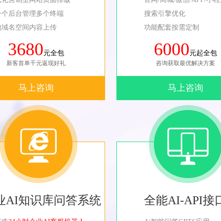
一个后台管理多个终端
搜索引擎优化
包域名空间内容上传
功能配套按需定制
3680
6000
元全包
元起全包
新客首单千元返现好礼
咨询获取最优解决方案
马上咨询
马上咨询
业AI知识库问答系统
全能AI-API接