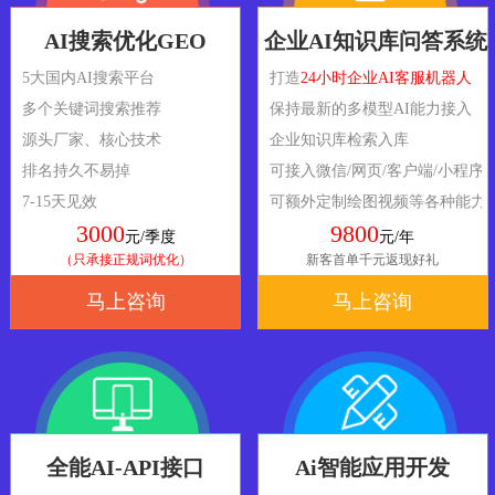
AI搜索优化GEO
企业AI知识库问答系统
5大国内AI搜索平台
打造
24小时企业AI客服机器人
多个关键词搜索推荐
保持最新的多模型AI能力接入
源头厂家、核心技术
企业知识库检索入库
排名持久不易掉
可接入微信/网页/客户端/小程序
7-15天见效
可额外定制绘图视频等各种能力
3000
9800
元/季度
元/年
（只承接正规词优化）
新客首单千元返现好礼
马上咨询
马上咨询
全能AI-API接口
Ai智能应用开发