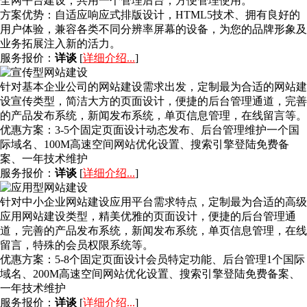
全网平台建设，共用一个管理后台，方便管理使用。
方案优势：
自适应响应式排版设计，HTML5技术、拥有良好的
用户体验，兼容各类不同分辨率屏幕的设备，为您的品牌形象及
业务拓展注入新的活力。
服务报价：
详谈
[
详细介绍...
]
针对基本企业公司的网站建设需求出发，定制最为合适的网站建
设宣传类型，简洁大方的页面设计，便捷的后台管理通道，完善
的产品发布系统，新闻发布系统，单页信息管理，在线留言等。
优惠方案：
3-5个固定页面设计动态发布、后台管理维护一个国
际域名、100M高速空间网站优化设置、搜索引擎登陆免费备
案、一年技术维护
服务报价：
详谈
[
详细介绍...
]
针对中小企业网站建设应用平台需求特点，定制最为合适的高级
应用网站建设类型，精美优雅的页面设计，便捷的后台管理通
道，完善的产品发布系统，新闻发布系统，单页信息管理，在线
留言，特殊的会员权限系统等。
优惠方案：
5-8个固定页面设计会员特定功能、后台管理1个国际
域名、200M高速空间网站优化设置、搜索引擎登陆免费备案、
一年技术维护
服务报价：
详谈
[
详细介绍...
]