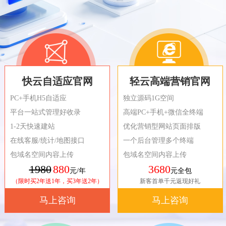
快云自适应官网
轻云高端营销官网
PC+手机H5自适应
独立源码1G空间
平台一站式管理好收录
高端PC+手机+微信全终端
1-2天快速建站
优化营销型网站页面排版
在线客服/统计/地图接口
一个后台管理多个终端
包域名空间内容上传
包域名空间内容上传
1980
880
3680
元/年
元全包
（限时买2年送1年，买3年送2年）
新客首单千元返现好礼
马上咨询
马上咨询