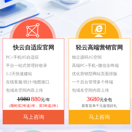
快云自适应官网
轻云高端营销官网
PC+手机H5自适应
独立源码1G空间
平台一站式管理好收录
高端PC+手机+微信全终端
1-2天快速建站
优化营销型网站页面排版
在线客服/统计/地图接口
一个后台管理多个终端
包域名空间内容上传
包域名空间内容上传
1980
880
3680
元/年
元全包
（限时买2年送1年，买3年送2年）
新客首单千元返现好礼
马上咨询
马上咨询