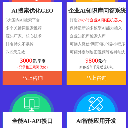
AI搜索优化GEO
企业AI知识库问答系统
5大国内AI搜索平台
打造
24小时企业AI客服机器人
多个关键词搜索推荐
保持最新的多模型AI能力接入
源头厂家、核心技术
企业知识库检索入库
排名持久不易掉
可接入微信/网页/客户端/小程序
7-15天见效
可额外定制绘图视频等各种能力
3000
9800
元/季度
元/年
（只承接正规词优化）
新客首单千元返现好礼
马上咨询
马上咨询
全能AI-API接口
Ai智能应用开发