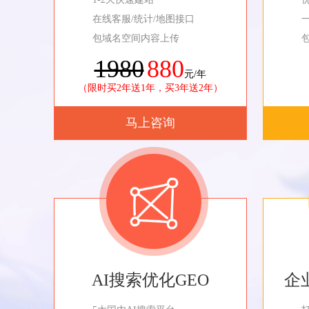
在线客服/统计/地图接口
包域名空间内容上传
1980
880
元/年
（限时买2年送1年，买3年送2年）
马上咨询
AI搜索优化GEO
企