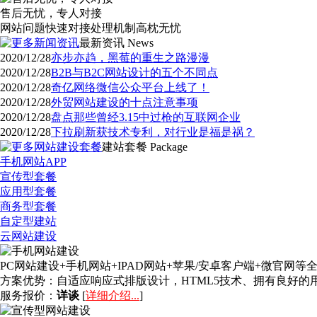
售后无忧，专人对接
网站问题快速对接处理机制高枕无忧
最新资讯
News
2020/12/28
亦步亦趋，黑莓的重生之路漫漫
2020/12/28
B2B与B2C网站设计的五个不同点
2020/12/28
奇亿网络微信公众平台上线了！
2020/12/28
外贸网站建设的十点注意事项
2020/12/28
盘点那些曾经3.15中过枪的互联网企业
2020/12/28
下拉刷新获技术专利，对行业是福是祸？
建站套餐
Package
手机网站APP
宣传型套餐
应用型套餐
商务型套餐
自定型建站
云网站建设
PC网站建设+手机网站+IPAD网站+苹果/安卓客户端+微官
方案优势：
自适应响应式排版设计，HTML5技术、拥有良好
服务报价：
详谈
[
详细介绍...
]