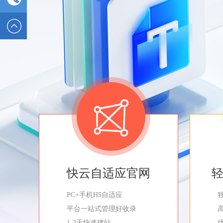
2589562336
电话 :
19928326554
快云自适应官网
PC+手机H5自适应
平台一站式管理好收录
1-2天快速建站