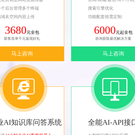
一个后台管理多个终端
搜索引擎优化
包域名空间内容上传
功能配套按需定制
3680
6000
元全包
元起全包
新客首单千元返现好礼
咨询获取最优解决方案
马上咨询
马上咨询
业AI知识库问答系统
全能AI-API接