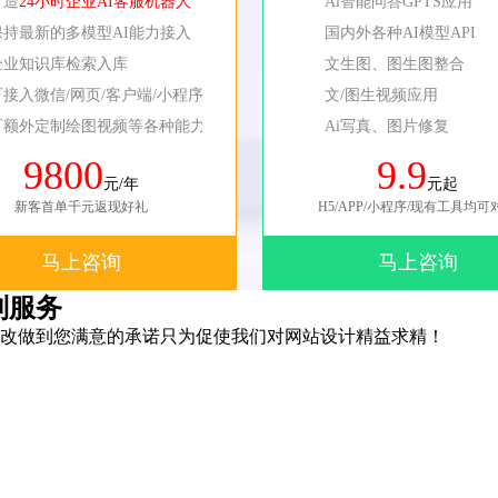
打造
24小时企业AI客服机器人
Ai智能问答GPTS应用
保持最新的多模型AI能力接入
国内外各种AI模型API
企业知识库检索入库
文生图、图生图整合
可接入微信/网页/客户端/小程序等
文/图生视频应用
可额外定制绘图视频等各种能力
Ai写真、图片修复
9800
9.9
元/年
元起
新客首单千元返现好礼
H5/APP/小程序/现有工具均可
马上咨询
马上咨询
制服务
改做到您满意的承诺只为促使我们对网站设计精益求精！