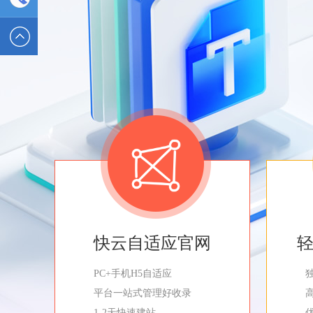
2589562336
电话 :
19928326554
快云自适应官网
PC+手机H5自适应
平台一站式管理好收录
1-2天快速建站