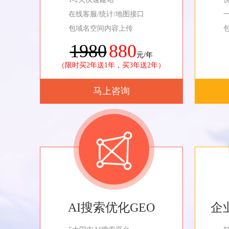
在线客服/统计/地图接口
包域名空间内容上传
1980
880
元/年
（限时买2年送1年，买3年送2年）
马上咨询
AI搜索优化GEO
企