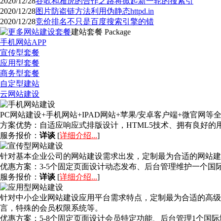
2020/12/28
谷歌和雅虎的合作之路将掀起新一轮的搜索引
2020/12/28
图片防盗链方法利用伪静态httpd.in
2020/12/28
竞价排名不只是百度搜索引擎的错
建站套餐
Package
手机网站APP
宣传型套餐
应用型套餐
商务型套餐
自定型建站
云网站建设
PC网站建设+手机网站+IPAD网站+苹果/安卓客户端+微官
方案优势：
自适应响应式排版设计，HTML5技术、拥有良好
服务报价：
详谈
[
详细介绍...
]
针对基本企业公司的网站建设需求出发，定制最为合适的网站建
优惠方案：
3-5个固定页面设计动态发布、后台管理维护一个国
服务报价：
详谈
[
详细介绍...
]
针对中小企业网站建设应用平台需求特点，定制最为合适的高级
言，特殊的会员权限系统等。
优惠方案：
5-8个固定页面设计会员特定功能、后台管理1个国