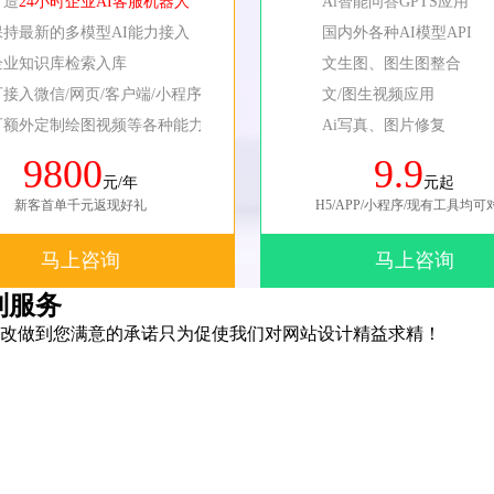
打造
24小时企业AI客服机器人
Ai智能问答GPTS应用
保持最新的多模型AI能力接入
国内外各种AI模型API
企业知识库检索入库
文生图、图生图整合
可接入微信/网页/客户端/小程序等
文/图生视频应用
可额外定制绘图视频等各种能力
Ai写真、图片修复
9800
9.9
元/年
元起
新客首单千元返现好礼
H5/APP/小程序/现有工具均可
马上咨询
马上咨询
制服务
改做到您满意的承诺只为促使我们对网站设计精益求精！