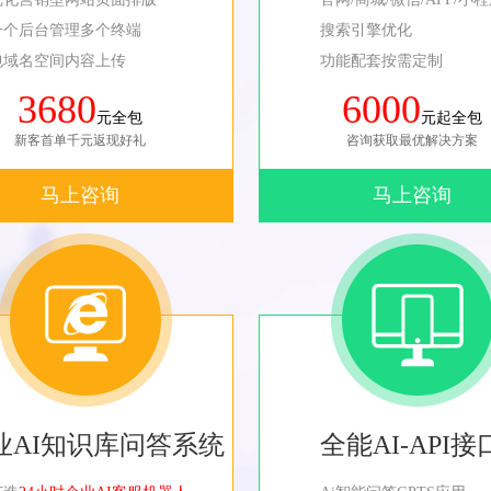
一个后台管理多个终端
搜索引擎优化
包域名空间内容上传
功能配套按需定制
3680
6000
元全包
元起全包
新客首单千元返现好礼
咨询获取最优解决方案
马上咨询
马上咨询
业AI知识库问答系统
全能AI-API接