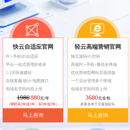
快云自适应官网
轻云高端营销官网
PC+手机H5自适应
独立源码1G空间
平台一站式管理好收录
高端PC+手机+微信全终端
1-2天快速建站
优化营销型网站页面排版
在线客服/统计/地图接口
一个后台管理多个终端
包域名空间内容上传
包域名空间内容上传
1980
880
3680
元/年
元全包
（限时买2年送1年，买3年送2年）
新客首单千元返现好礼
马上咨询
马上咨询