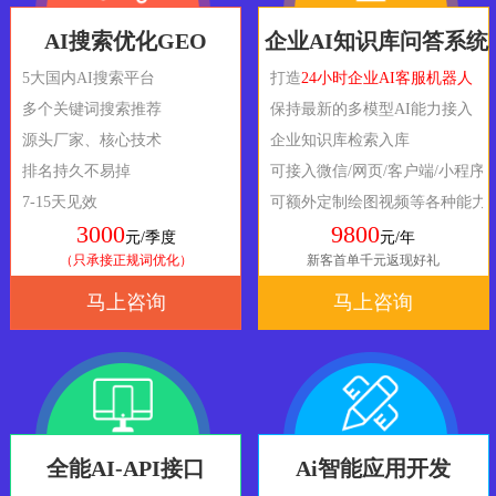
AI搜索优化GEO
企业AI知识库问答系统
5大国内AI搜索平台
打造
24小时企业AI客服机器人
多个关键词搜索推荐
保持最新的多模型AI能力接入
源头厂家、核心技术
企业知识库检索入库
排名持久不易掉
可接入微信/网页/客户端/小程序
7-15天见效
可额外定制绘图视频等各种能力
3000
9800
元/季度
元/年
（只承接正规词优化）
新客首单千元返现好礼
马上咨询
马上咨询
全能AI-API接口
Ai智能应用开发