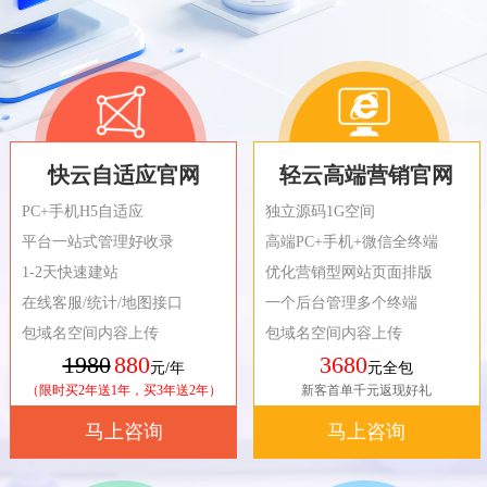
快云自适应官网
轻云高端营销官网
PC+手机H5自适应
独立源码1G空间
平台一站式管理好收录
高端PC+手机+微信全终端
1-2天快速建站
优化营销型网站页面排版
在线客服/统计/地图接口
一个后台管理多个终端
包域名空间内容上传
包域名空间内容上传
1980
880
3680
元/年
元全包
（限时买2年送1年，买3年送2年）
新客首单千元返现好礼
马上咨询
马上咨询