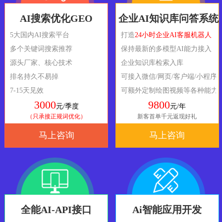
AI搜索优化GEO
企业AI知识库问答系统
5大国内AI搜索平台
打造
24小时企业AI客服机器人
多个关键词搜索推荐
保持最新的多模型AI能力接入
源头厂家、核心技术
企业知识库检索入库
排名持久不易掉
可接入微信/网页/客户端/小程序
7-15天见效
可额外定制绘图视频等各种能力
3000
9800
元/季度
元/年
（只承接正规词优化）
新客首单千元返现好礼
马上咨询
马上咨询
全能AI-API接口
Ai智能应用开发