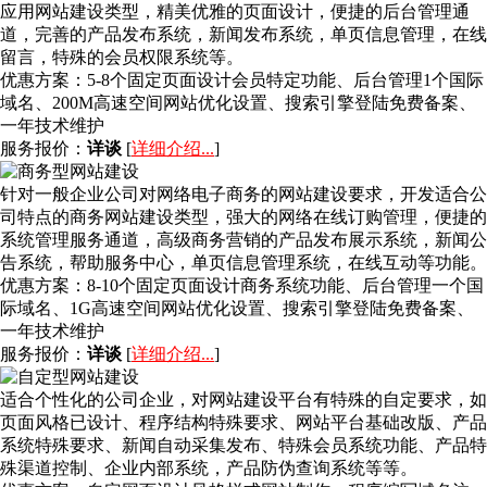
应用网站建设类型，精美优雅的页面设计，便捷的后台管理通
道，完善的产品发布系统，新闻发布系统，单页信息管理，在线
留言，特殊的会员权限系统等。
优惠方案：
5-8个固定页面设计会员特定功能、后台管理1个国际
域名、200M高速空间网站优化设置、搜索引擎登陆免费备案、
一年技术维护
服务报价：
详谈
[
详细介绍...
]
针对一般企业公司对网络电子商务的网站建设要求，开发适合公
司特点的商务网站建设类型，强大的网络在线订购管理，便捷的
系统管理服务通道，高级商务营销的产品发布展示系统，新闻公
告系统，帮助服务中心，单页信息管理系统，在线互动等功能。
优惠方案：
8-10个固定页面设计商务系统功能、后台管理一个国
际域名、1G高速空间网站优化设置、搜索引擎登陆免费备案、
一年技术维护
服务报价：
详谈
[
详细介绍...
]
适合个性化的公司企业，对网站建设平台有特殊的自定要求，如
页面风格已设计、程序结构特殊要求、网站平台基础改版、产品
系统特殊要求、新闻自动采集发布、特殊会员系统功能、产品特
殊渠道控制、企业内部系统，产品防伪查询系统等等。