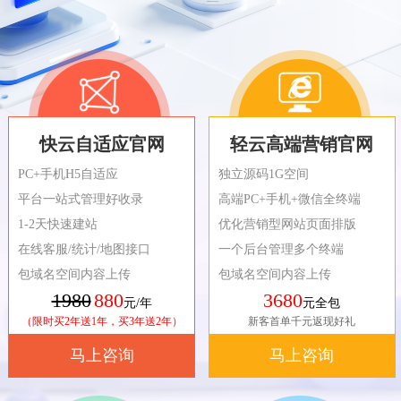
快云自适应官网
轻云高端营销官网
PC+手机H5自适应
独立源码1G空间
平台一站式管理好收录
高端PC+手机+微信全终端
1-2天快速建站
优化营销型网站页面排版
在线客服/统计/地图接口
一个后台管理多个终端
包域名空间内容上传
包域名空间内容上传
1980
880
3680
元/年
元全包
（限时买2年送1年，买3年送2年）
新客首单千元返现好礼
马上咨询
马上咨询