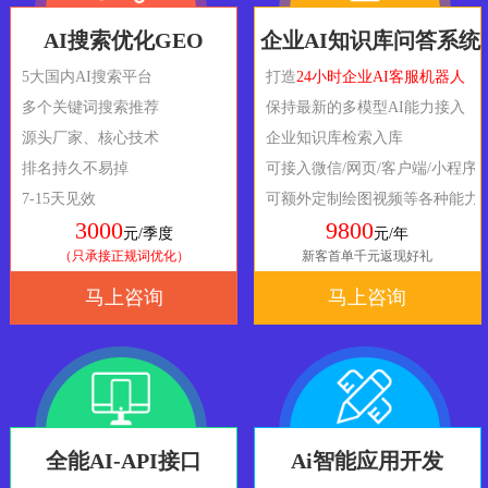
AI搜索优化GEO
企业AI知识库问答系统
5大国内AI搜索平台
打造
24小时企业AI客服机器人
多个关键词搜索推荐
保持最新的多模型AI能力接入
源头厂家、核心技术
企业知识库检索入库
排名持久不易掉
可接入微信/网页/客户端/小程序
7-15天见效
可额外定制绘图视频等各种能力
3000
9800
元/季度
元/年
（只承接正规词优化）
新客首单千元返现好礼
马上咨询
马上咨询
全能AI-API接口
Ai智能应用开发